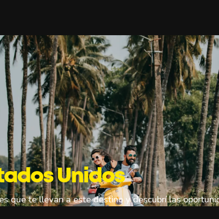
stados Unidos
les que te llevan a este destino y descubrí las oportu