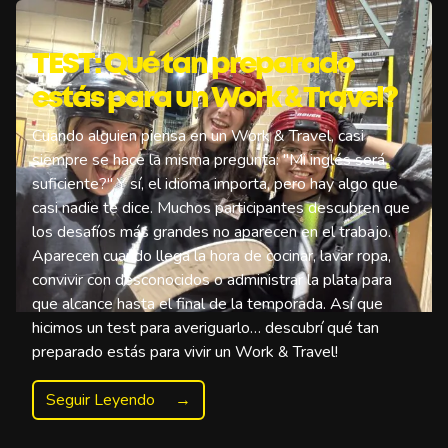
TEST: Qué tan preparado
estás para un Work & Travel?
Cuando alguien piensa en un Work & Travel, casi
siempre se hace la misma pregunta: "Mi inglés será
suficiente?" Y sí, el idioma importa, pero hay algo que
casi nadie te dice. Muchos participantes descubren que
los desafíos más grandes no aparecen en el trabajo.
Aparecen cuando llega la hora de cocinar, lavar ropa,
convivir con desconocidos o administrar la plata para
que alcance hasta el final de la temporada. Así que
hicimos un test para averiguarlo… descubrí qué tan
preparado estás para vivir un Work & Travel!
Seguir Leyendo
→